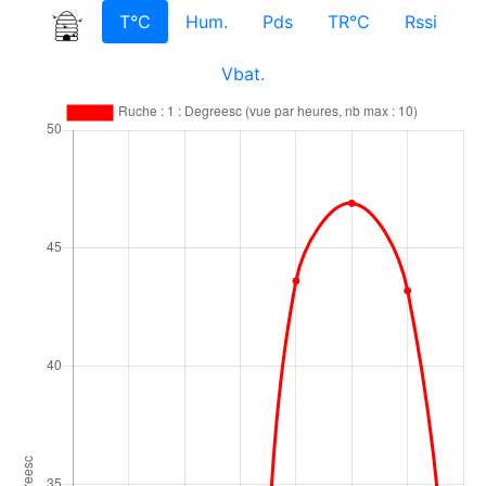
T°C
Hum.
Pds
TR°C
Rssi
Vbat.